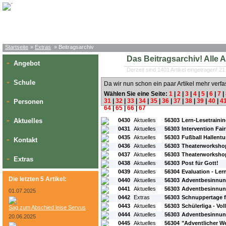
Startseite
»
Extras
» Beitragsarchiv
Das Beitragsarchiv! Alle Art
Angebot
»
Derzeit sind 1401 Artikel eingetragen! 21
Schule
»
Da wir nun schon ein paar Artikel mehr verfa
Wählen Sie eine Seite:
1
|
2
|
3
|
4
|
5
|
6
|
7
|
31
|
32
|
33
|
34
|
35
|
36
|
37
|
38
|
39
|
40
|
4
Personen
»
64
|
65
|
66
|
67
#L:
#ID:
#Rubrik:
#A:
#Titel:
Aktuelles
0430
Aktuelles
56303
Lern-Lesetraining
»
0431
Aktuelles
56303
Intervention Fai
0435
Aktuelles
56303
Fußball Hallentu
Kontakt
»
0436
Aktuelles
56303
Theaterworkshop 
0437
Aktuelles
56303
Theaterworkshop
Extras
»
0438
Aktuelles
56303
Post für Gott!
0439
Aktuelles
56304
Evaluation - Ler
Die letzten 5 Artikel:
0440
Aktuelles
56303
Adventbesinnung 
0441
Aktuelles
56303
Adventbesinnung 
01.07.2025
0442
Extras
56303
Schnuppertage f
0443
Aktuelles
56303
Schülerliga - Vol
Sag zum Abschied leise Servus
0444
Aktuelles
56303
Adventbesinnung 
20.06.2025
0445
Aktuelles
56304
"Adventlicher We