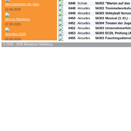
0446
Schule
56303
"Warten auf den 
Abschiedsfeier der 4abc
0448
Aktuelles
56303
Trommelworksh
12.06.2025
0449
Aktuelles
56303
Volleyball Vorru
0450
Aktuelles
56303
Musical (3. Kl.) 
Servus Marianum
0451
Aktuelles
56304
Theater der Ju
27.05.2025
0452
Aktuelles
56303
Unternehmerfüh
0453
Aktuelles
56303
ECDL Prüfung (4.
Sportfest 2025
0455
Aktuelles
56303
Faschingsdienst
05.05.2025
© 2005 - 2025 Marianum Steinberg
Bundesheer-Tag