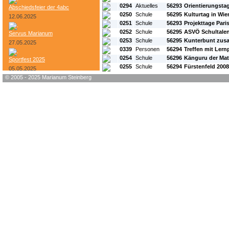
0294
Aktuelles
56293
Orientierungsta
Abschiedsfeier der 4abc
0250
Schule
56295
Kulturtag in Wie
12.06.2025
0251
Schule
56293
Projekttage Pari
0252
Schule
56295
ASVÖ Schultalen
Servus Marianum
0253
Schule
56295
Kunterbunt zus
27.05.2025
0339
Personen
56294
Treffen mit Lern
0254
Schule
56296
Känguru der Ma
Sportfest 2025
0255
Schule
56294
Fürstenfeld 2008
05.05.2025
© 2005 - 2025 Marianum Steinberg
Bundesheer-Tag