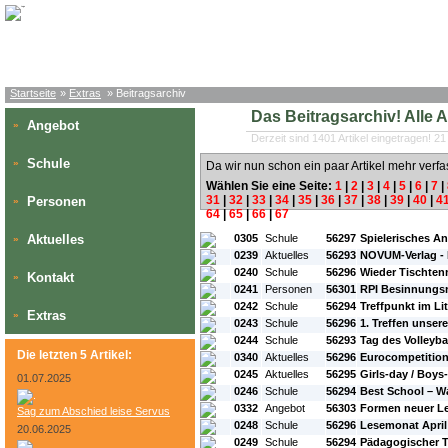
Startseite
»
Extras
» Beitragsarchiv
Das Beitragsarchiv! Alle Art
Angebot
»
Derzeit sind 1401 Artikel eingetragen! 21
Schule
»
Da wir nun schon ein paar Artikel mehr verfa
Wählen Sie eine Seite:
1
|
2
|
3
|
4
|
5
|
6
|
7
|
31
|
32
|
33
|
34
|
35
|
36
|
37
|
38
|
39
|
40
|
4
Personen
»
64
|
65
|
66
|
67
#L:
#ID:
#Rubrik:
#A:
#Titel:
Aktuelles
0305
Schule
56297
Spielerisches 
»
0239
Aktuelles
56293
NOVUM-Verlag -
0240
Schule
56296
Wieder Tischten
Kontakt
»
0241
Personen
56301
RPI Besinnungs
0242
Schule
56294
Treffpunkt im Li
Extras
»
0243
Schule
56296
1. Treffen unser
0244
Schule
56293
Tag des Volleyba
Die letzten 5 Artikel:
0340
Aktuelles
56296
Eurocompetitio
0245
Aktuelles
56295
Girls-day / Boys
01.07.2025
0246
Schule
56294
Best School – W
0332
Angebot
56303
Formen neuer Le
Sag zum Abschied leise Servus
0248
Schule
56296
Lesemonat April 
20.06.2025
0249
Schule
56294
Pädagogischer T