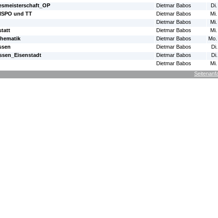
esmeisterschaft_OP
Dietmar Babos
Di.
ISPO und TT
Dietmar Babos
Mi.
Dietmar Babos
Mi.
tatt
Dietmar Babos
Mi.
thematik
Dietmar Babos
Mo.
ssen
Dietmar Babos
Di
assen_Eisenstadt
Dietmar Babos
Di
Dietmar Babos
Mi.
Seitenanf