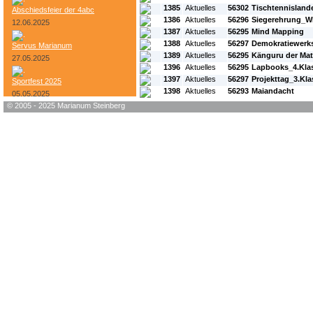
1385
Aktuelles
56302
Tischtennisland
Abschiedsfeier der 4abc
1386
Aktuelles
56296
Siegerehrung_W
12.06.2025
1387
Aktuelles
56295
Mind Mapping
1388
Aktuelles
56297
Demokratiewerks
Servus Marianum
1389
Aktuelles
56295
Känguru der Ma
27.05.2025
1396
Aktuelles
56295
Lapbooks_4.Kla
1397
Aktuelles
56297
Projekttag_3.Kl
Sportfest 2025
1398
Aktuelles
56293
Maiandacht
05.05.2025
© 2005 - 2025 Marianum Steinberg
Bundesheer-Tag