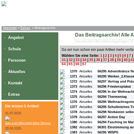
Startseite
»
Extras
» Beitragsarchiv
Das Beitragsarchiv! Alle Art
Angebot
»
Derzeit sind 1401 Artikel eingetragen! 21
Schule
»
Da wir nun schon ein paar Artikel mehr verfa
Wählen Sie eine Seite:
1
|
2
|
3
|
4
|
5
|
6
|
7
|
31
|
32
|
33
|
34
|
35
|
36
|
37
|
38
|
39
|
40
|
4
Personen
»
64
|
65
|
66
|
67
#L:
#ID:
#Rubrik:
#A:
#Titel:
Aktuelles
1370
Aktuelles
56295
Adventkränze fl
»
1371
Aktuelles
56295
Werken_2.Klass
1372
Aktuelles
56297
Vortrag und Präs
Kontakt
»
1373
Aktuelles
56296
Friedensplakat
1374
Aktuelles
56296
In der Weihnach
Extras
»
1375
Aktuelles
56294
Thermentag
1376
Aktuelles
56295
Weihnachtsgotte
Die letzten 5 Artikel:
1377
Aktuelles
56295
Schulinternes Ti
1378
Aktuelles
56298
Nistkästen selb
01.07.2025
1379
Aktuelles
56297
Action Day
1380
Aktuelles
56294
Fasching im Ma
Sag zum Abschied leise Servus
1382
Aktuelles
56301
Einstimmung auf
20.06.2025
1383
Aktuelles
56295
WISPO