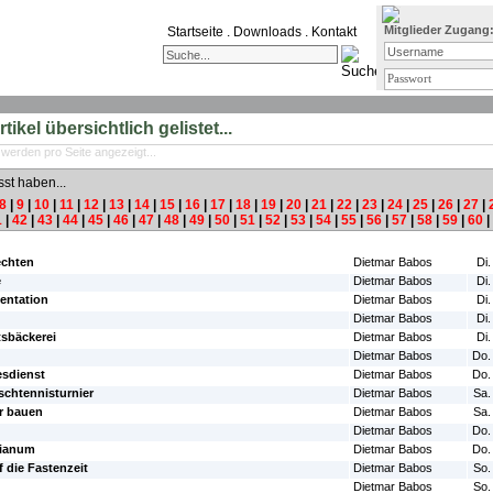
Mitglieder Zugang
Startseite
.
Downloads
.
Kontakt
ikel übersichtlich gelistet...
 werden pro Seite angezeigt...
sst haben...
8
|
9
|
10
|
11
|
12
|
13
|
14
|
15
|
16
|
17
|
18
|
19
|
20
|
21
|
22
|
23
|
24
|
25
|
26
|
27
|
1
|
42
|
43
|
44
|
45
|
46
|
47
|
48
|
49
|
50
|
51
|
52
|
53
|
54
|
55
|
56
|
57
|
58
|
59
|
60
|
#Autor:
#Da
echten
Dietmar Babos
Di.
e
Dietmar Babos
Di.
entation
Dietmar Babos
Di.
Dietmar Babos
Di.
tsbäckerei
Dietmar Babos
Di.
Dietmar Babos
Do.
sdienst
Dietmar Babos
Do.
schtennisturnier
Dietmar Babos
Sa.
er bauen
Dietmar Babos
Sa.
Dietmar Babos
Do.
rianum
Dietmar Babos
Do.
 die Fastenzeit
Dietmar Babos
So.
Dietmar Babos
So.