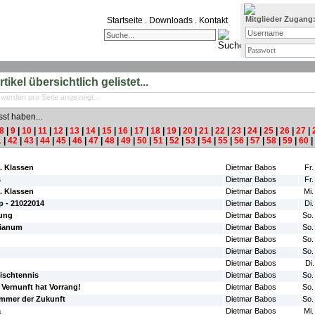
Mitglieder Zugang
Startseite
.
Downloads
.
Kontakt
ikel übersichtlich gelistet...
 werden pro Seite angezeigt...
sst haben...
8
|
9
|
10
|
11
|
12
|
13
|
14
|
15
|
16
|
17
|
18
|
19
|
20
|
21
|
22
|
23
|
24
|
25
|
26
|
27
|
1
|
42
|
43
|
44
|
45
|
46
|
47
|
48
|
49
|
50
|
51
|
52
|
53
|
54
|
55
|
56
|
57
|
58
|
59
|
60
|
#Autor:
#Da
. Klassen
Dietmar Babos
Fr.
s
Dietmar Babos
Fr.
. Klassen
Dietmar Babos
Mi.
 - 21022014
Dietmar Babos
Di.
rung
Dietmar Babos
So.
rianum
Dietmar Babos
So.
Dietmar Babos
So.
Dietmar Babos
So.
Dietmar Babos
Di
ischtennis
Dietmar Babos
So.
 Vernunft hat Vorrang!
Dietmar Babos
So.
immer der Zukunft
Dietmar Babos
So.
a
Dietmar Babos
Mi.