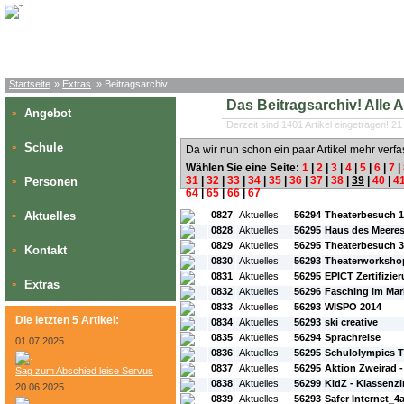
Startseite
»
Extras
» Beitragsarchiv
Das Beitragsarchiv! Alle Art
Angebot
»
Derzeit sind 1401 Artikel eingetragen! 21
Schule
»
Da wir nun schon ein paar Artikel mehr verfa
Wählen Sie eine Seite:
1
|
2
|
3
|
4
|
5
|
6
|
7
|
31
|
32
|
33
|
34
|
35
|
36
|
37
|
38
|
39
|
40
|
4
Personen
»
64
|
65
|
66
|
67
#L:
#ID:
#Rubrik:
#A:
#Titel:
Aktuelles
0827
Aktuelles
56294
Theaterbesuch 1
»
0828
Aktuelles
56295
Haus des Meere
0829
Aktuelles
56295
Theaterbesuch 3
Kontakt
»
0830
Aktuelles
56293
Theaterworkshop
0831
Aktuelles
56295
EPICT Zertifizie
Extras
»
0832
Aktuelles
56296
Fasching im Ma
0833
Aktuelles
56293
WISPO 2014
Die letzten 5 Artikel:
0834
Aktuelles
56293
ski creative
0835
Aktuelles
56294
Sprachreise
01.07.2025
0836
Aktuelles
56295
Schulolympics T
0837
Aktuelles
56295
Aktion Zweirad -
Sag zum Abschied leise Servus
0838
Aktuelles
56299
KidZ - Klassenz
20.06.2025
0839
Aktuelles
56293
Safer Internet_4