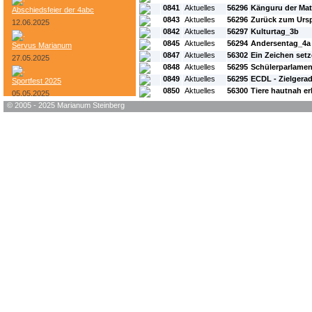
0841
Aktuelles
56296
Känguru der Mat
Abschiedsfeier der 4abc
0843
Aktuelles
56296
Zurück zum Urs
12.06.2025
0842
Aktuelles
56297
Kulturtag_3b
0845
Aktuelles
56294
Andersentag_4a
Servus Marianum
0847
Aktuelles
56302
Ein Zeichen set
27.05.2025
0848
Aktuelles
56295
Schülerparlamen
0849
Aktuelles
56295
ECDL - Zielgera
Sportfest 2025
0850
Aktuelles
56300
Tiere hautnah er
05.05.2025
© 2005 - 2025 Marianum Steinberg
Bundesheer-Tag