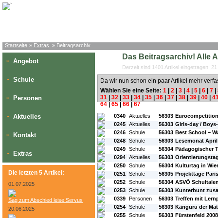
Startseite
»
Extras
» Beitragsarchiv
Das Beitragsarchiv! Alle Art
Angebot
»
Derzeit sind 1401 Artikel eingetragen! 21
Schule
»
Da wir nun schon ein paar Artikel mehr verfa
Wählen Sie eine Seite:
1
|
2
|
3
|
4
|
5
|
6
|
7
|
31
|
32
|
33
|
34
|
35
|
36
|
37
|
38
|
39
|
40
|
4
Personen
»
64
|
65
|
66
|
67
#L:
#ID:
#Rubrik:
#A:
#Titel:
Aktuelles
0340
Aktuelles
56303
Eurocompetitio
»
0245
Aktuelles
56303
Girls-day / Boys
0246
Schule
56303
Best School – W
Kontakt
»
0248
Schule
56303
Lesemonat April 
0249
Schule
56304
Pädagogischer T
Extras
»
0294
Aktuelles
56303
Orientierungsta
0250
Schule
56304
Kulturtag in Wie
Die letzten 5 Artikel:
0251
Schule
56305
Projekttage Pari
0252
Schule
56304
ASVÖ Schultalen
01.07.2025
0253
Schule
56303
Kunterbunt zus
0339
Personen
56303
Treffen mit Lern
Sag zum Abschied leise Servus
0254
Schule
56303
Känguru der Ma
20.06.2025
0255
Schule
56303
Fürstenfeld 2008