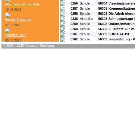
0256
Schule
56304
Vizestaatsmeiste
Abschiedsfeier der 4abc
0257
Schule
56303
Kommunikations
12.06.2025
0258
Schule
56303
Die Arbeit eines
0338
Aktuelles
56303
Schnuppertage 
Servus Marianum
0259
Schule
56303
Unternehmerführ
27.05.2025
0260
Schule
56303
3. Talente-GP-Vo
0261
Schule
56303
EURO-JAUSE
Sportfest 2025
0262
Schule
56303
Siegerehrung - 
05.05.2025
© 2005 - 2025 Marianum Steinberg
Bundesheer-Tag