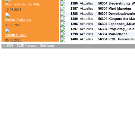
1386
Aktuelles
56304
Siegerehrung_W
Abschiedsfeier der 4abc
1387
Aktuelles
56304
Mind Mapping
12.06.2025
1388
Aktuelles
56304
Demokratiewerks
1389
Aktuelles
56304
Känguru der Ma
Servus Marianum
1396
Aktuelles
56304
Lapbooks_4.Kla
27.05.2025
1397
Aktuelles
56304
Projekttag_3.Kl
1398
Aktuelles
56304
Maiandacht
Sportfest 2025
1400
Aktuelles
56304
ICDL_Preisverle
05.05.2025
© 2005 - 2025 Marianum Steinberg
Bundesheer-Tag