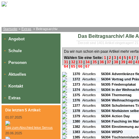
Startseite
»
Extras
» Beitragsarchiv
Das Beitragsarchiv! Alle Art
Angebot
»
Derzeit sind 1401 Artikel eingetragen! 21
Schule
»
Da wir nun schon ein paar Artikel mehr verfa
Wählen Sie eine Seite:
1
|
2
|
3
|
4
|
5
|
6
|
7
|
31
|
32
|
33
|
34
|
35
|
36
|
37
|
38
|
39
|
40
|
4
Personen
»
64
|
65
|
66
|
67
#L:
#ID:
#Rubrik:
#A:
#Titel:
Aktuelles
1370
Aktuelles
56304
Adventkränze fl
»
1372
Aktuelles
56304
Vortrag und Präs
1373
Aktuelles
56305
Friedensplakat
Kontakt
»
1374
Aktuelles
56304
In der Weihnach
1375
Aktuelles
56304
Thermentag
Extras
»
1376
Aktuelles
56304
Weihnachtsgotte
1377
Aktuelles
56304
Schulinternes Ti
Die letzten 5 Artikel:
1378
Aktuelles
56304
Nistkästen selb
1379
Aktuelles
56304
Action Day
01.07.2025
1380
Aktuelles
56304
Fasching im Ma
1382
Aktuelles
56304
Einstimmung auf
Sag zum Abschied leise Servus
1383
Aktuelles
56304
WISPO
20.06.2025
1385
Aktuelles
56304
Tischtennisland