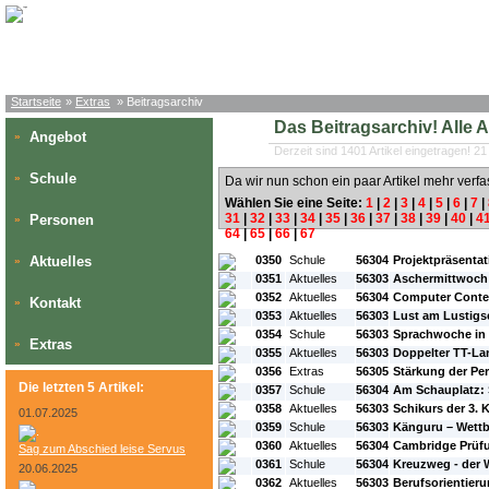
Startseite
»
Extras
» Beitragsarchiv
Das Beitragsarchiv! Alle Art
Angebot
»
Derzeit sind 1401 Artikel eingetragen! 21
Schule
»
Da wir nun schon ein paar Artikel mehr verfa
Wählen Sie eine Seite:
1
|
2
|
3
|
4
|
5
|
6
|
7
|
31
|
32
|
33
|
34
|
35
|
36
|
37
|
38
|
39
|
40
|
4
Personen
»
64
|
65
|
66
|
67
#L:
#ID:
#Rubrik:
#A:
#Titel:
Aktuelles
0350
Schule
56304
Projektpräsentat
»
0351
Aktuelles
56303
Aschermittwoch 
0352
Aktuelles
56304
Computer Conte
Kontakt
»
0353
Aktuelles
56303
Lust am Lustigs
0354
Schule
56303
Sprachwoche in
Extras
»
0355
Aktuelles
56303
Doppelter TT-Lan
0356
Extras
56305
Stärkung der Pe
Die letzten 5 Artikel:
0357
Schule
56304
Am Schauplatz: 
0358
Aktuelles
56303
Schikurs der 3. 
01.07.2025
0359
Schule
56303
Känguru – Wettb
0360
Aktuelles
56304
Cambridge Prüf
Sag zum Abschied leise Servus
0361
Schule
56304
Kreuzweg - der 
20.06.2025
0362
Aktuelles
56303
Berufsorientier