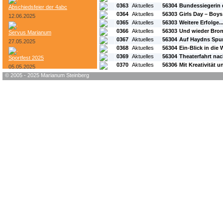
0363
Aktuelles
56304
Bundessiegerin 
Abschiedsfeier der 4abc
0364
Aktuelles
56303
Girls Day – Boys
12.06.2025
0365
Aktuelles
56303
Weitere Erfolge..
0366
Aktuelles
56303
Und wieder Bro
Servus Marianum
0367
Aktuelles
56304
Auf Haydns Spur
27.05.2025
0368
Aktuelles
56304
Ein-Blick in die 
0369
Aktuelles
56304
Theaterfahrt na
Sportfest 2025
0370
Aktuelles
56306
Mit Kreativität
05.05.2025
© 2005 - 2025 Marianum Steinberg
Bundesheer-Tag